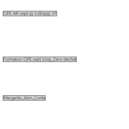
CIPE AIR sept 19 V180919 VF
Formation CIPE sept 2019_Zero dechet
IMargaritis_Alim_Conta