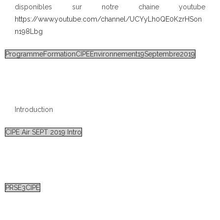
disponibles sur notre chaine youtube
https://www.youtube.com/channel/UCYyLh0QE0KzrHSon
n198Lbg
ProgrammeFormationCIPEEnvironnement19Septembre2019
Introduction
CIPE Air SEPT 2019 Intro
PRSE3CIPE